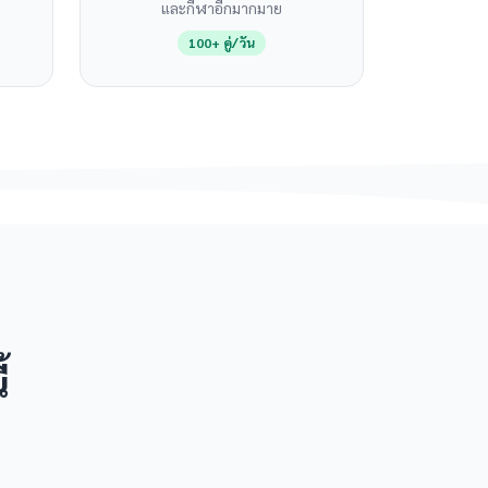
และกีฬาอีกมากมาย
100+ คู่/วัน
้