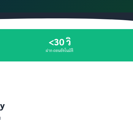
<30 วิ
ฝาก-ถอนอัตโนมัติ
ky
ง