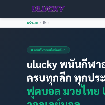
หน้าแรก
กีฬา
⚽ พนันกีฬาออนไลน์อันดับ 1
ulucky พนันกีฬา
ครบทุกลีก ทุกปร
ฟุตบอล มวยไทย 
วอลเลย์บอล