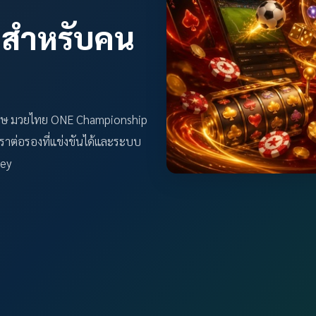
ุดสำหรับคน
ังกฤษ มวยไทย ONE Championship
ตราต่อรองที่แข่งขันได้และระบบ
ney