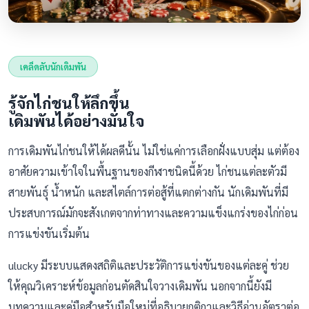
เคล็ดลับนักเดิมพัน
รู้จักไก่ชนให้ลึกขึ้น
เดิมพันได้อย่างมั่นใจ
การเดิมพันไก่ชนให้ได้ผลดีนั้น ไม่ใช่แค่การเลือกฝั่งแบบสุ่ม แต่ต้อง
อาศัยความเข้าใจในพื้นฐานของกีฬาชนิดนี้ด้วย ไก่ชนแต่ละตัวมี
สายพันธุ์ น้ำหนัก และสไตล์การต่อสู้ที่แตกต่างกัน นักเดิมพันที่มี
ประสบการณ์มักจะสังเกตจากท่าทางและความแข็งแกร่งของไก่ก่อน
การแข่งขันเริ่มต้น
ulucky มีระบบแสดงสถิติและประวัติการแข่งขันของแต่ละคู่ ช่วย
ให้คุณวิเคราะห์ข้อมูลก่อนตัดสินใจวางเดิมพัน นอกจากนี้ยังมี
บทความและคู่มือสำหรับมือใหม่ที่อธิบายกติกาและวิธีอ่านอัตราต่อ