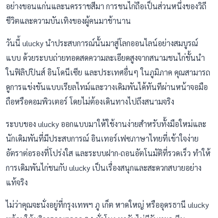
อย่างขอนแก่นและนครราชสีมา การชนไก่ถือเป็นส่วนหนึ่งของวิถี
ชีวิตและความบันเทิงของผู้คนมาช้านาน
วันนี้ ulucky นำประสบการณ์นั้นมาสู่โลกออนไลน์อย่างสมบูรณ์
แบบ ด้วยระบบถ่ายทอดสดความละเอียดสูงจากสนามชนไก่ชั้นนำ
ในฟิลิปปินส์ อินโดนีเซีย และประเทศอื่นๆ ในภูมิภาค คุณสามารถ
ดูการแข่งขันแบบเรียลไทม์และวางเดิมพันได้ทันทีผ่านหน้าจอมือ
ถือหรือคอมพิวเตอร์ โดยไม่ต้องเดินทางไปถึงสนามจริง
ระบบของ ulucky ออกแบบมาให้ใช้งานง่ายสำหรับทั้งมือใหม่และ
นักเดิมพันที่มีประสบการณ์ อินเทอร์เฟซภาษาไทยที่เข้าใจง่าย
อัตราต่อรองที่โปร่งใส และระบบฝาก-ถอนอัตโนมัติที่รวดเร็ว ทำให้
การเดิมพันไก่ชนกับ ulucky เป็นเรื่องสนุกและสะดวกสบายอย่าง
แท้จริง
ไม่ว่าคุณจะนั่งอยู่ที่กรุงเทพฯ ภู เก็ต หาดใหญ่ หรืออุดรธานี ulucky