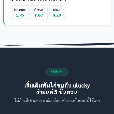
ทองชนะ
ดำชนะ
เสมอ
1.95
1.88
9.20
วิธีเดิมพัน
เริ่มเดิมพันไก่ชนกับ ulucky
ง่ายแค่ 5 ขั้นตอน
ไม่ต้องมีประสบการณ์มาก่อน ทำตามขั้นตอนนี้ได้เลย