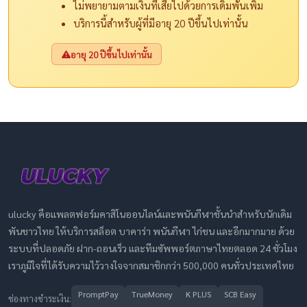
ไม่พยายามตามเงินที่เสียไปด้วยการเดิมพันเพิ่ม
บริการนี้สำหรับผู้ที่มีอายุ 20 ปีขึ้นไปเท่านั้น
อายุ 20 ปีขึ้นไปเท่านั้น
ulucky คือแพลตฟอร์มคาสิโนออนไลน์และพนันกีฬาชั้นนำสำหรับนักเดิม
พันชาวไทย ให้บริการสล็อต บาคาร่า พนันกีฬา ไก่ชน และอีกมากมาย ด้วย
ระบบที่ปลอดภัย ฝาก-ถอนเร็ว และทีมซัพพอร์ตภาษาไทยตลอด 24 ชั่วโมง
เราภูมิใจที่ได้รับความไว้วางใจจากสมาชิกกว่า 500,000 คนทั่วประเทศไทย
PromptPay
TrueMoney
K PLUS
SCB Easy
ช่องทางชำระเงิน: