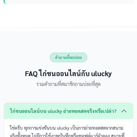
คำถามที่พบบ่อย
FAQ ไก่ชนออนไลน์กับ ulucky
รวมคำถามที่สมาชิกถามบ่อยที่สุด
ไก่ชนออนไลน์บน ulucky ถ่ายทอดสดจริงหรือเปล่า?
ใช่ครับ ทุกการแข่งขันบน ulucky เป็นการถ่ายทอดสดจากสนาม
จริงทั้งหมด ไม่มีการใช้ภาพบันทึกหรือซอฟต์แวร์จำลอง สนามที่