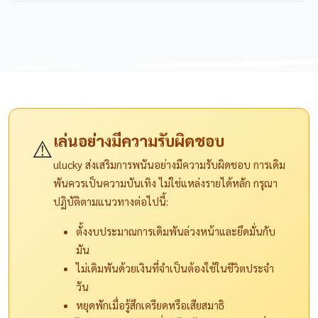
เล่นอย่างมีความรับผิดชอบ
⚠️
ulucky ส่งเสริมการพนันอย่างมีความรับผิดชอบ การเดิม
พันควรเป็นความบันเทิง ไม่ใช่แหล่งรายได้หลัก กรุณา
ปฏิบัติตามแนวทางต่อไปนี้:
ตั้งงบประมาณการเดิมพันล่วงหน้าและยึดมั่นกับ
มัน
ไม่เดิมพันด้วยเงินที่จำเป็นต้องใช้ในชีวิตประจำ
วัน
หยุดพักเมื่อรู้สึกเครียดหรือเสียสมาธิ