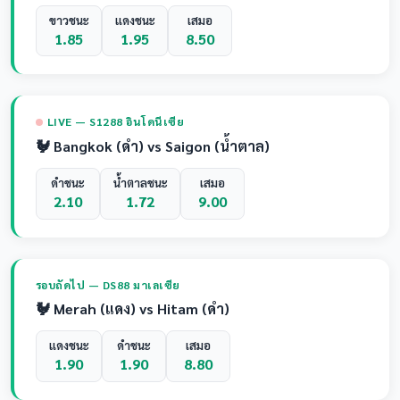
ขาวชนะ
แดงชนะ
เสมอ
1.85
1.95
8.50
LIVE — S1288 อินโดนีเซีย
🐓 Bangkok (ดำ) vs Saigon (น้ำตาล)
ดำชนะ
น้ำตาลชนะ
เสมอ
2.10
1.72
9.00
รอบถัดไป — DS88 มาเลเซีย
🐓 Merah (แดง) vs Hitam (ดำ)
แดงชนะ
ดำชนะ
เสมอ
1.90
1.90
8.80