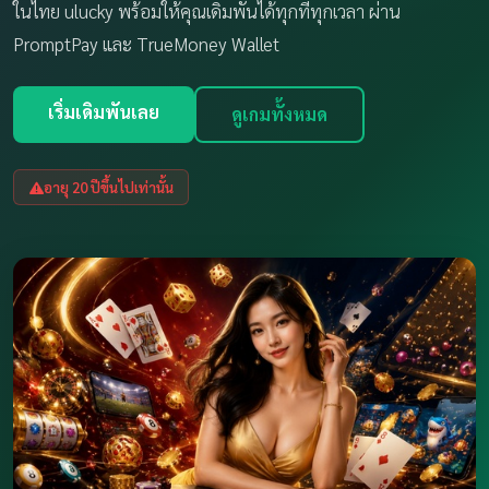
ในไทย ulucky พร้อมให้คุณเดิมพันได้ทุกที่ทุกเวลา ผ่าน
PromptPay และ TrueMoney Wallet
เริ่มเดิมพันเลย
ดูเกมทั้งหมด
อายุ 20 ปีขึ้นไปเท่านั้น