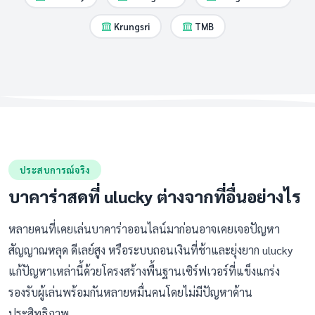
Krungsri
TMB
ประสบการณ์จริง
บาคาร่าสดที่ ulucky ต่างจากที่อื่นอย่างไร
หลายคนที่เคยเล่นบาคาร่าออนไลน์มาก่อนอาจเคยเจอปัญหา
สัญญาณหลุด ดีเลย์สูง หรือระบบถอนเงินที่ช้าและยุ่งยาก ulucky
แก้ปัญหาเหล่านี้ด้วยโครงสร้างพื้นฐานเซิร์ฟเวอร์ที่แข็งแกร่ง
รองรับผู้เล่นพร้อมกันหลายหมื่นคนโดยไม่มีปัญหาด้าน
ประสิทธิภาพ