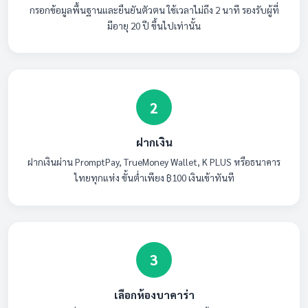
กรอกข้อมูลพื้นฐานและยืนยันตัวตน ใช้เวลาไม่ถึง 2 นาที รองรับผู้ที่
มีอายุ 20 ปี ขึ้นไปเท่านั้น
2
ฝากเงิน
ฝากเงินผ่าน PromptPay, TrueMoney Wallet, K PLUS หรือธนาคาร
ไทยทุกแห่ง ขั้นต่ำเพียง ฿100 เงินเข้าทันที
3
เลือกห้องบาคาร่า