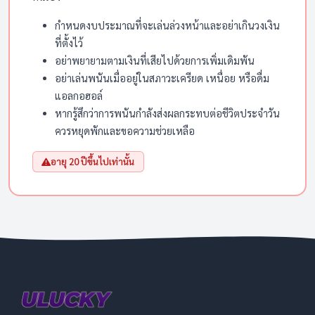
กำหนดงบประมาณที่จะเล่นล่วงหน้าและอย่าเกินวงเงิน
ที่ตั้งไว้
อย่าพยายามตามเงินที่เสียไปด้วยการเพิ่มเดิมพัน
อย่าเล่นพนันเมื่ออยู่ในสภาวะเครียด เหนื่อย หรือดื่ม
แอลกอฮอล์
หากรู้สึกว่าการพนันกำลังส่งผลกระทบต่อชีวิตประจำวัน
ควรหยุดพักและขอความช่วยเหลือ
อายุ 20 ปีขึ้นไปเท่านั้น