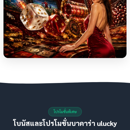
โปรโมชั่นพิเศษ
โบนัสและโปรโมชั่นบาคาร่า ulucky