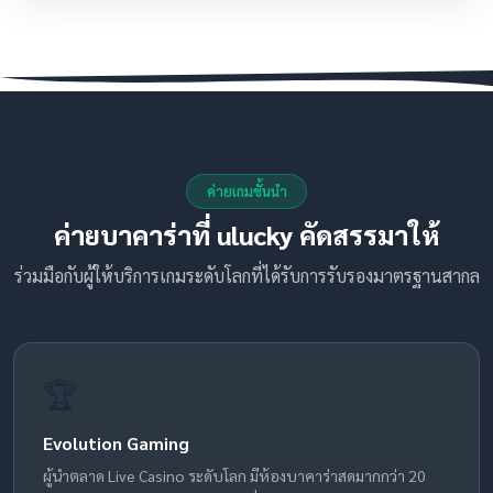
ค่ายเกมชั้นนำ
ค่ายบาคาร่าที่ ulucky คัดสรรมาให้
ร่วมมือกับผู้ให้บริการเกมระดับโลกที่ได้รับการรับรองมาตรฐานสากล
🏆
Evolution Gaming
ผู้นำตลาด Live Casino ระดับโลก มีห้องบาคาร่าสดมากกว่า 20