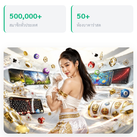
500,000+
50+
สมาชิกทั่วประเทศ
ห้องบาคาร่าสด