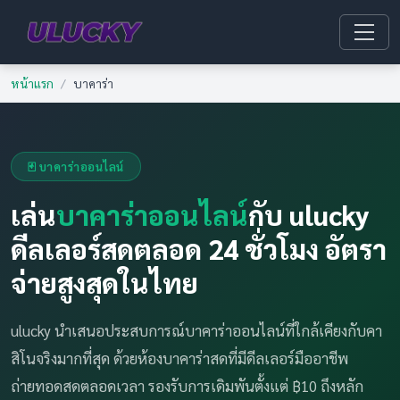
หน้าแรก
บาคาร่า
🃏 บาคาร่าออนไลน์
เล่น
บาคาร่าออนไลน์
กับ ulucky
ดีลเลอร์สดตลอด 24 ชั่วโมง อัตรา
จ่ายสูงสุดในไทย
ulucky นำเสนอประสบการณ์บาคาร่าออนไลน์ที่ใกล้เคียงกับคา
สิโนจริงมากที่สุด ด้วยห้องบาคาร่าสดที่มีดีลเลอร์มืออาชีพ
ถ่ายทอดสดตลอดเวลา รองรับการเดิมพันตั้งแต่ ฿10 ถึงหลัก