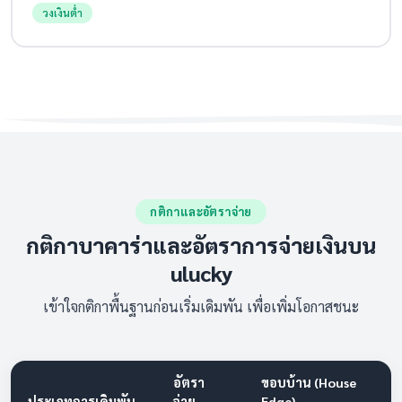
วงเงินต่ำ
กติกาและอัตราจ่าย
กติกาบาคาร่าและอัตราการจ่ายเงินบน
ulucky
เข้าใจกติกาพื้นฐานก่อนเริ่มเดิมพัน เพื่อเพิ่มโอกาสชนะ
อัตรา
ขอบบ้าน (House
ประเภทการเดิมพัน
จ่าย
Edge)