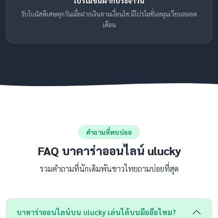
โปรโมชั่นฝากประจำวัน
รับโบนัสพิเศษทุกวันเมื่อฝากเงินตามเงื่อนไข มีโปรโมชั่นหมุนเวียนตลอด
เดือน
คำถามที่พบบ่อย
FAQ บาคาร่าออนไลน์ ulucky
รวมคำถามที่นักเดิมพันชาวไทยถามบ่อยที่สุด
บาคาร่าออนไลน์บน ulucky เล่นได้บนมือถือไหม?