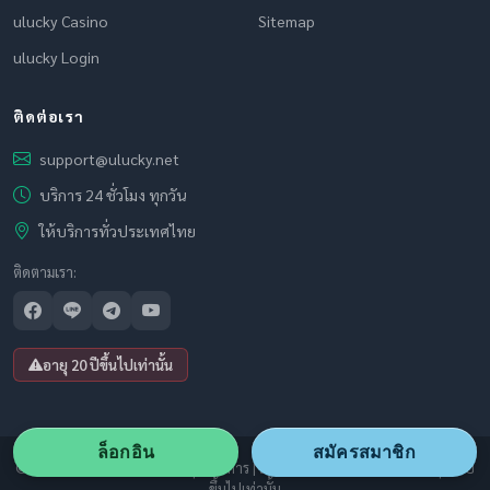
ulucky Casino
Sitemap
ulucky Login
ติดต่อเรา
support@ulucky.net
บริการ 24 ชั่วโมง ทุกวัน
ให้บริการทั่วประเทศไทย
ติดตามเรา:
อายุ 20 ปีขึ้นไปเท่านั้น
ล็อกอิน
สมัครสมาชิก
© 2026 ulucky. สงวนลิขสิทธิ์ทุกประการ | เล่นอย่างมีความรับผิดชอบ | อายุ 20 ปี
ขึ้นไปเท่านั้น