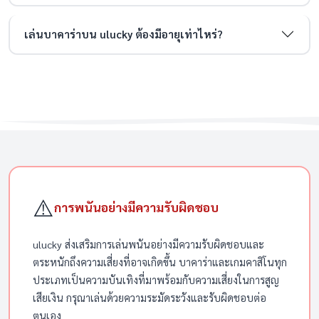
เล่นบาคาร่าบน ulucky ต้องมีอายุเท่าไหร่?
⚠️
การพนันอย่างมีความรับผิดชอบ
ulucky ส่งเสริมการเล่นพนันอย่างมีความรับผิดชอบและ
ตระหนักถึงความเสี่ยงที่อาจเกิดขึ้น บาคาร่าและเกมคาสิโนทุก
ประเภทเป็นความบันเทิงที่มาพร้อมกับความเสี่ยงในการสูญ
เสียเงิน กรุณาเล่นด้วยความระมัดระวังและรับผิดชอบต่อ
ตนเอง