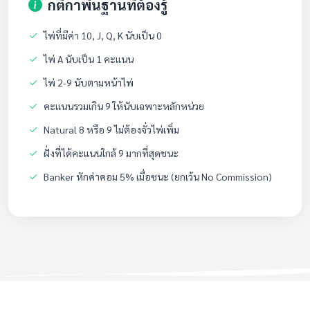
กติกาพื้นฐานที่ต้องรู้
ไพ่ที่มีค่า 10, J, Q, K นับเป็น 0
ไพ่ A นับเป็น 1 คะแนน
ไพ่ 2-9 นับตามหน้าไพ่
คะแนนรวมเกิน 9 ให้นับเฉพาะหลักหน่วย
Natural 8 หรือ 9 ไม่ต้องจั่วไพ่เพิ่ม
ฝั่งที่ได้คะแนนใกล้ 9 มากที่สุดชนะ
Banker หักค่าคอม 5% เมื่อชนะ (ยกเว้น No Commission)